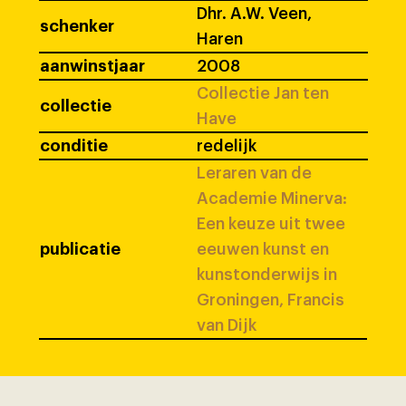
Dhr. A.W. Veen,
schenker
Haren
aanwinstjaar
2008
Collectie Jan ten
collectie
Have
conditie
redelijk
Leraren van de
Academie Minerva:
Een keuze uit twee
publicatie
eeuwen kunst en
kunstonderwijs in
Groningen, Francis
van Dijk