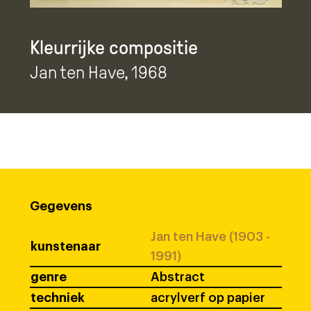
Kleurrijke compositie
Jan ten Have
, 1968
Gegevens
Jan ten Have (1903 -
kunstenaar
1991)
genre
Abstract
techniek
acrylverf op papier