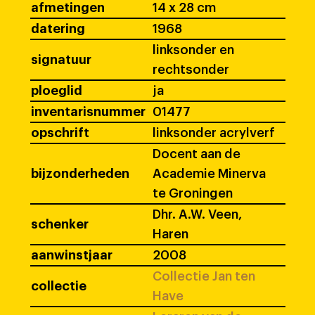
afmetingen
14 x 28 cm
datering
1968
linksonder en
signatuur
rechtsonder
ploeglid
ja
inventarisnummer
01477
opschrift
linksonder acrylverf
Docent aan de
bijzonderheden
Academie Minerva
te Groningen
Dhr. A.W. Veen,
schenker
Haren
aanwinstjaar
2008
Collectie Jan ten
collectie
Have