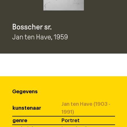
Bosscher sr.
Jan ten Have
, 1959
Gegevens
Jan ten Have (1903 -
kunstenaar
1991)
genre
Portret