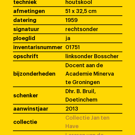
techniek
houtskool
afmetingen
51 x 32,5 cm
datering
1959
signatuur
rechtsonder
ploeglid
ja
inventarisnummer
01751
opschrift
linksonder Bosscher
Docent aan de
bijzonderheden
Academie Minerva
te Groningen
Dhr. B. Bruil,
schenker
Doetinchem
aanwinstjaar
2013
Collectie Jan ten
collectie
Have