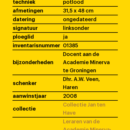
techniek
potlood
afmetingen
31,5 x 48 cm
datering
ongedateerd
signatuur
linksonder
ploeglid
ja
inventarisnummer
01385
Docent aan de
bijzonderheden
Academie Minerva
te Groningen
Dhr. A.W. Veen,
schenker
Haren
aanwinstjaar
2008
Collectie Jan ten
collectie
Have
Leraren van de
Academie Minerva: