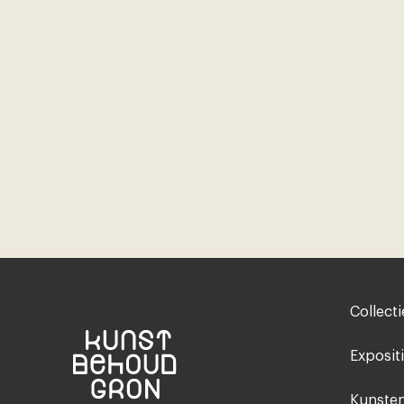
Footer-
Collecti
menu
Exposit
Kunsten