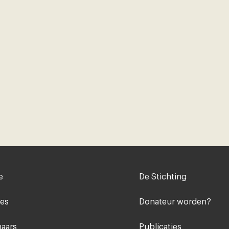
Voet
e
De Stichting
midden
ies
Donateur worden?
aars
Publicaties