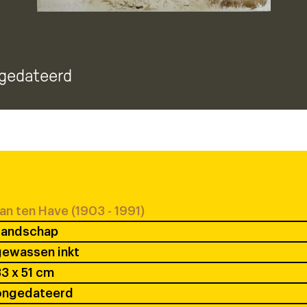
ngedateerd
an ten Have (1903 - 1991)
Landschap
gewassen inkt
3 x 51 cm
ongedateerd