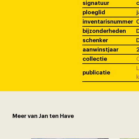
signatuur
ploeglid
j
inventarisnummer
bijzonderheden
D
schenker
D
aanwinstjaar
collectie
C
L
publicatie
k
Meer van Jan ten Have