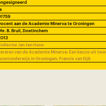
ongesigneerd
a
01759
ocent aan de Academie Minerva te Groningen
hr. B. Bruil, Doetinchem
2013
ollectie Jan ten Have
eraren van de Academie Minerva: Een keuze uit tw
unstonderwijs in Groningen, Francis van Dijk