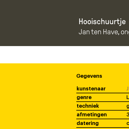
Hooischuurtje
Jan ten Have
, o
Gegevens
kunstenaar
J
genre
techniek
afmetingen
3
datering