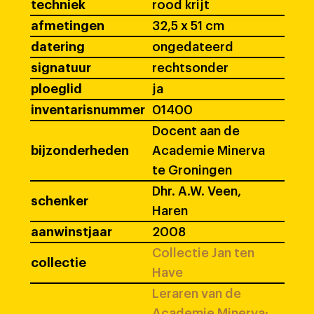
techniek
rood krijt
afmetingen
32,5 x 51 cm
datering
ongedateerd
signatuur
rechtsonder
ploeglid
ja
inventarisnummer
01400
Docent aan de
bijzonderheden
Academie Minerva
te Groningen
Dhr. A.W. Veen,
schenker
Haren
aanwinstjaar
2008
Collectie Jan ten
collectie
Have
Leraren van de
Academie Minerva: