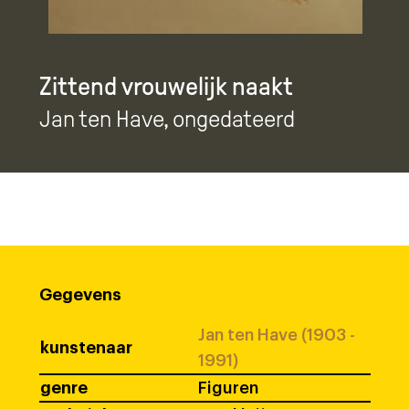
Zittend vrouwelijk naakt
Jan ten Have
, ongedateerd
Gegevens
Jan ten Have (1903 -
kunstenaar
1991)
genre
Figuren