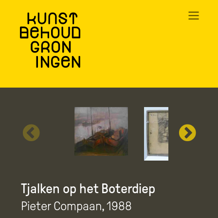
Overslaan
en
naar
de
inhoud
gaan
Tjalken op het Boterdiep
Pieter Compaan
, 1988