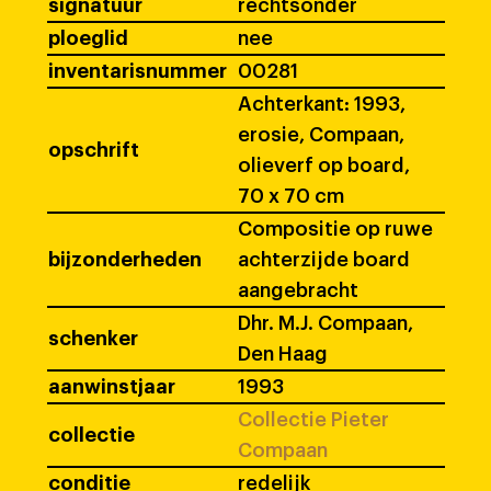
signatuur
rechtsonder
ploeglid
nee
inventarisnummer
00281
Achterkant: 1993,
erosie, Compaan,
opschrift
olieverf op board,
70 x 70 cm
Compositie op ruwe
bijzonderheden
achterzijde board
aangebracht
Dhr. M.J. Compaan,
schenker
Den Haag
aanwinstjaar
1993
Collectie Pieter
collectie
Compaan
conditie
redelijk