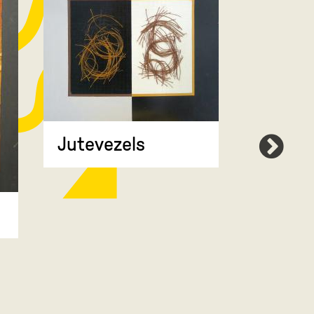
Jutevezels
Compr