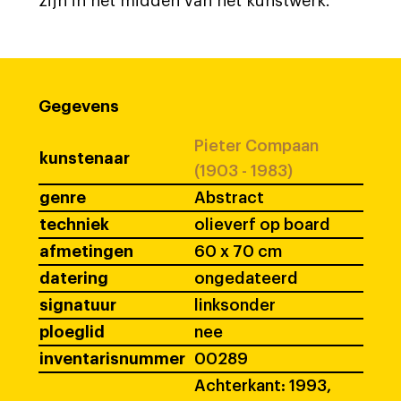
zijn in het midden van het kunstwerk.
Gegevens
Pieter Compaan
kunstenaar
(1903 - 1983)
genre
Abstract
techniek
olieverf op board
afmetingen
60 x 70 cm
datering
ongedateerd
signatuur
linksonder
ploeglid
nee
inventarisnummer
00289
Achterkant: 1993,