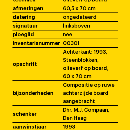
afmetingen
60,5 x 70 cm
datering
ongedateerd
signatuur
linksboven
ploeglid
nee
inventarisnummer
00301
Achterkant: 1993,
Steenblokken,
opschrift
olieverf op board,
60 x 70 cm
Compositie op ruwe
bijzonderheden
achterzijde board
aangebracht
Dhr. M.J. Compaan,
schenker
Den Haag
aanwinstjaar
1993