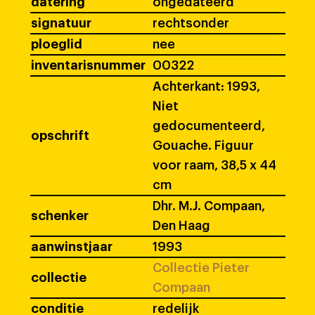
datering
ongedateerd
signatuur
rechtsonder
ploeglid
nee
inventarisnummer
00322
Achterkant: 1993,
Niet
gedocumenteerd,
opschrift
Gouache. Figuur
voor raam, 38,5 x 44
cm
Dhr. M.J. Compaan,
schenker
Den Haag
aanwinstjaar
1993
Collectie Pieter
collectie
Compaan
conditie
redelijk