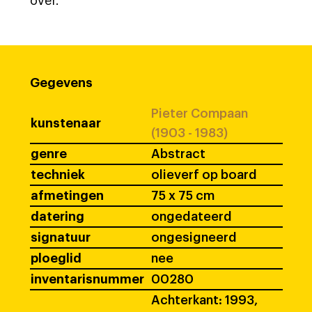
over.
Gegevens
Pieter Compaan
kunstenaar
(1903 - 1983)
genre
Abstract
techniek
olieverf op board
afmetingen
75 x 75 cm
datering
ongedateerd
signatuur
ongesigneerd
ploeglid
nee
inventarisnummer
00280
Achterkant: 1993,