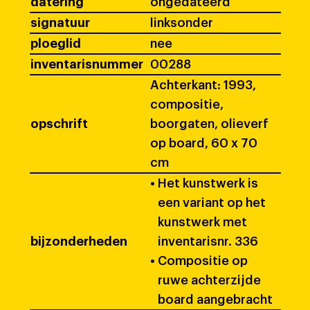
datering
ongedateerd
signatuur
linksonder
ploeglid
nee
inventarisnummer
00288
Achterkant: 1993,
compositie,
opschrift
boorgaten, olieverf
op board, 60 x 70
cm
•
Het kunstwerk is
een variant op het
kunstwerk met
bijzonderheden
inventarisnr. 336
•
Compositie op
ruwe achterzijde
board aangebracht