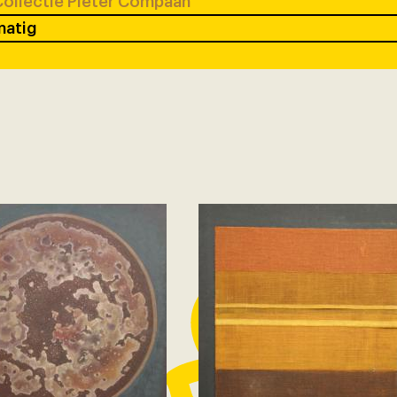
ollectie Pieter Compaan
matig