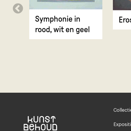
Symphonie in
Ero
rood, wit en geel
Footer-
Collecti
menu
Exposit