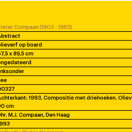
ieter Compaan (1903 - 1983)
Abstract
lieverf op board
7,5 x 89,5 cm
ongedateerd
inksonder
nee
00327
chterkant: 1993, Compositie met driehoeken. Oliev
90 cm
hr. M.J. Compaan, Den Haag
1993