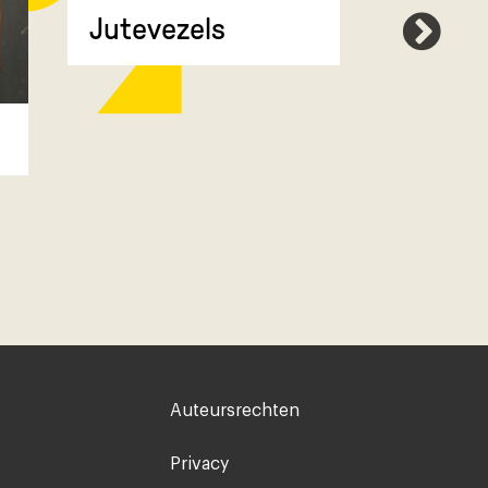
Jutevezels
Compr
Voet
Auteursrechten
rechts
Privacy