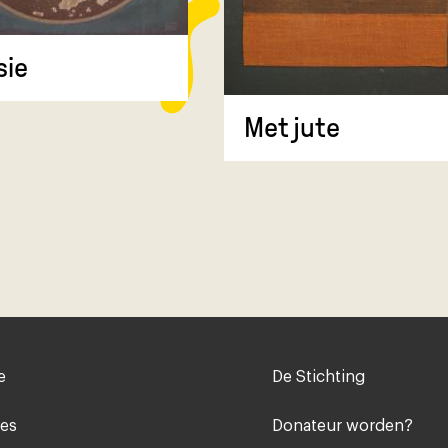
sie
Met jute
Voet
e
De Stichting
midden
ies
Donateur worden?