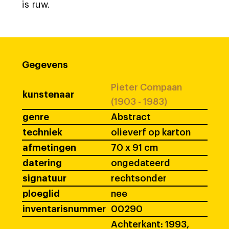
is ruw.
Gegevens
Pieter Compaan
kunstenaar
(1903 - 1983)
genre
Abstract
techniek
olieverf op karton
afmetingen
70 x 91 cm
datering
ongedateerd
signatuur
rechtsonder
ploeglid
nee
inventarisnummer
00290
Achterkant: 1993,