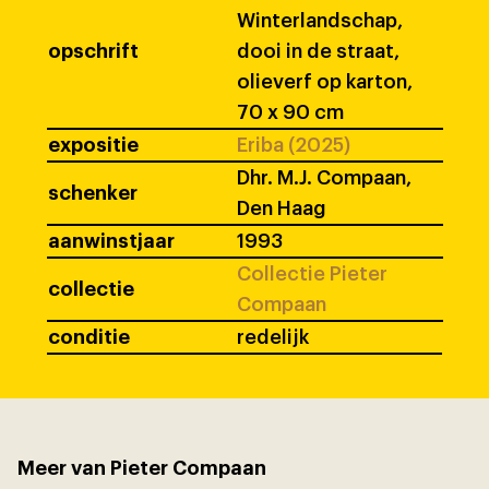
Winterlandschap,
opschrift
dooi in de straat,
olieverf op karton,
70 x 90 cm
expositie
Eriba (2025)
Dhr. M.J. Compaan,
schenker
Den Haag
aanwinstjaar
1993
Collectie Pieter
collectie
Compaan
conditie
redelijk
Meer van Pieter Compaan