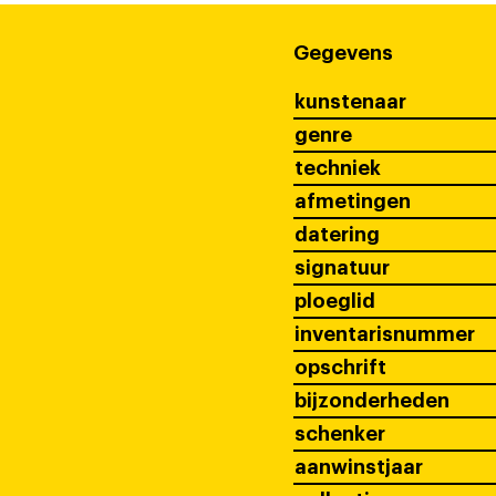
Gegevens
kunstenaar
genre
techniek
afmetingen
datering
signatuur
ploeglid
inventarisnummer
opschrift
bijzonderheden
schenker
aanwinstjaar