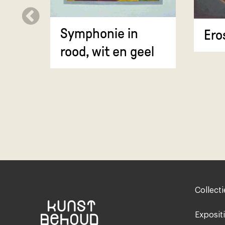
Symphonie in
Ero
rood, wit en geel
Footer-
Collecti
menu
Exposit