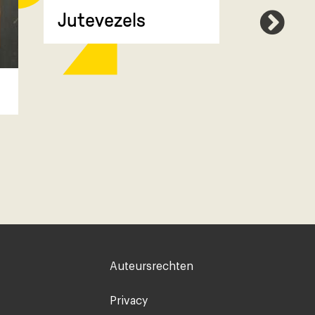
Jutevezels
Compr
Voet
Auteursrechten
rechts
Privacy