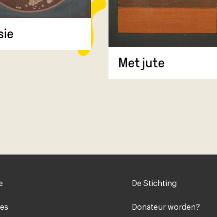
sie
Met jute
Voet
e
De Stichting
midden
ies
Donateur worden?