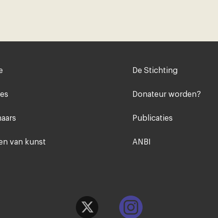
Voet
e
De Stichting
midden
ies
Donateur worden?
aars
Publicaties
n van kunst
ANBI