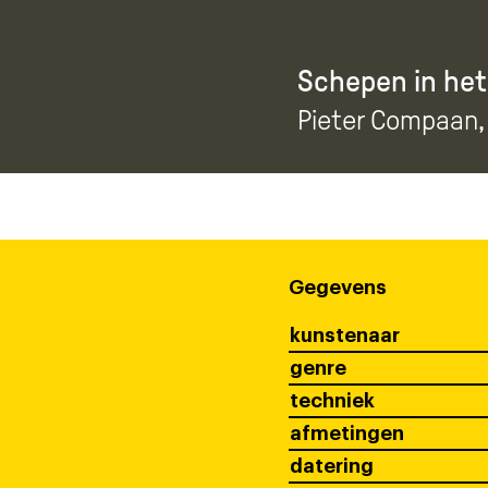
Schepen in het
Pieter Compaan
Gegevens
kunstenaar
genre
techniek
afmetingen
datering