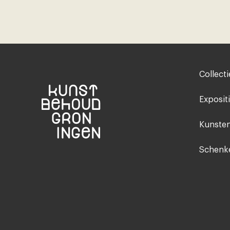
Footer-
Collecti
menu
Exposit
Kunsten
Schenke