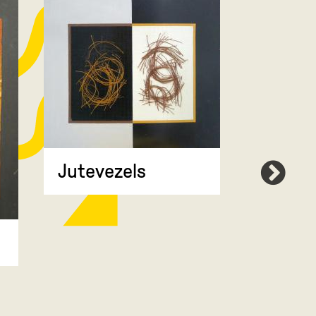
Jutevezels
Compr