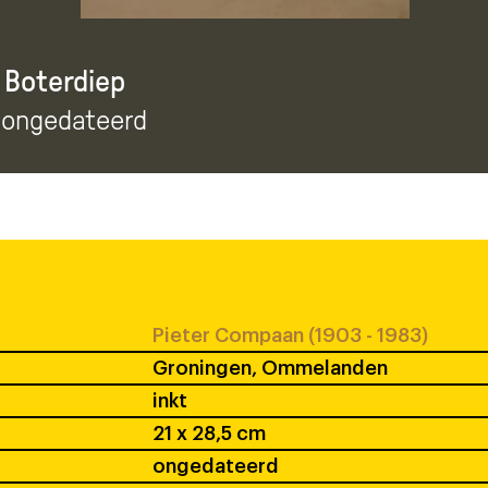
 Boterdiep
, ongedateerd
Pieter Compaan (1903 - 1983)
Groningen, Ommelanden
inkt
21 x 28,5 cm
ongedateerd