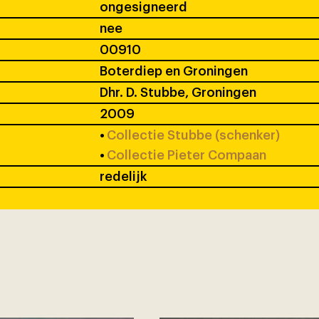
ongesigneerd
nee
00910
Boterdiep en Groningen
Dhr. D. Stubbe, Groningen
2009
•
Collectie Stubbe (schenker)
•
Collectie Pieter Compaan
redelijk