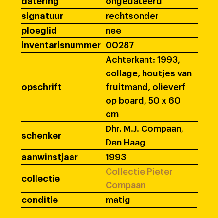
datering
ongedateerd
signatuur
rechtsonder
ploeglid
nee
inventarisnummer
00287
Achterkant: 1993,
collage, houtjes van
opschrift
fruitmand, olieverf
op board, 50 x 60
cm
Dhr. M.J. Compaan,
schenker
Den Haag
aanwinstjaar
1993
Collectie Pieter
collectie
Compaan
conditie
matig