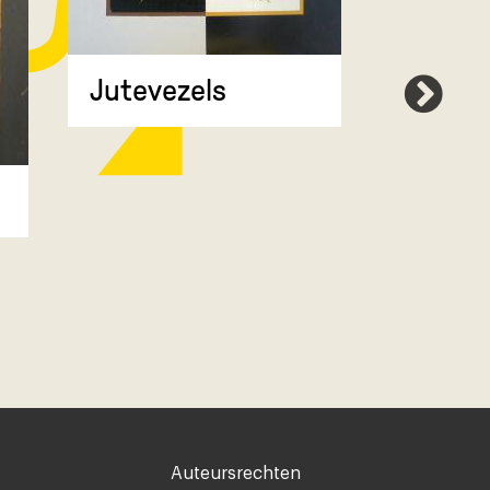
Jutevezels
Compr
Voet
Auteursrechten