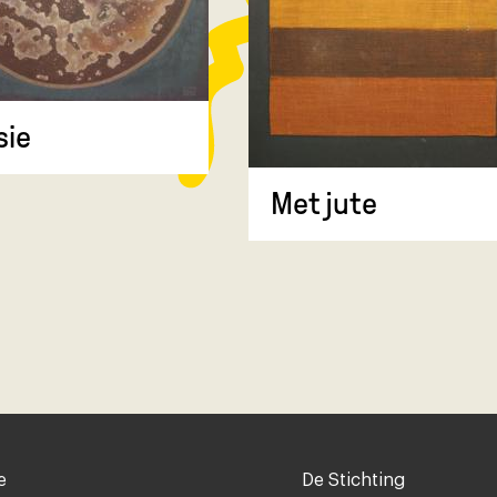
sie
Met jute
Voet
e
De Stichting