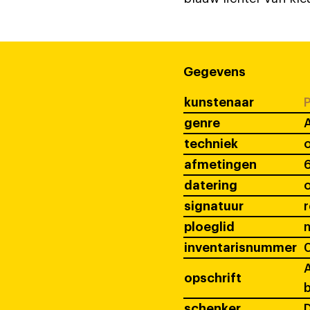
Gegevens
kunstenaar
P
genre
techniek
o
afmetingen
datering
signatuur
ploeglid
inventarisnummer
A
opschrift
b
schenker
D