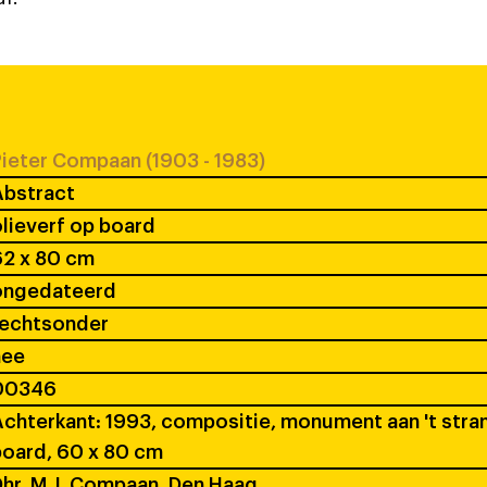
ieter Compaan (1903 - 1983)
Abstract
lieverf op board
62 x 80 cm
ongedateerd
rechtsonder
nee
00346
chterkant: 1993, compositie, monument aan 't stran
oard, 60 x 80 cm
hr. M.J. Compaan, Den Haag