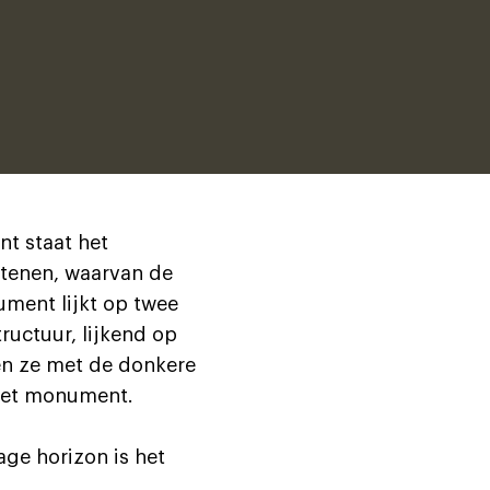
t staat het
stenen, waarvan de
ument lijkt op twee
ructuur, lijkend op
en ze met de donkere
 het monument.
ge horizon is het