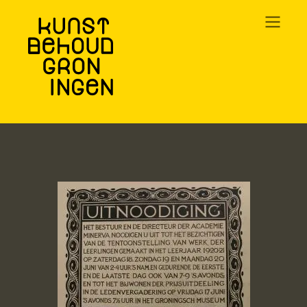
Overslaan
en
naar
de
inhoud
gaan