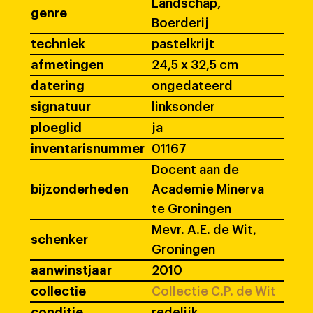
Landschap,
genre
Boerderij
techniek
pastelkrijt
afmetingen
24,5 x 32,5 cm
datering
ongedateerd
signatuur
linksonder
ploeglid
ja
inventarisnummer
01167
Docent aan de
bijzonderheden
Academie Minerva
te Groningen
Mevr. A.E. de Wit,
schenker
Groningen
aanwinstjaar
2010
collectie
Collectie C.P. de Wit
conditie
redelijk