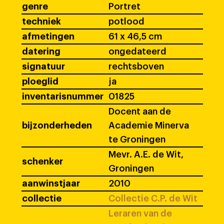
genre
Portret
techniek
potlood
afmetingen
61 x 46,5 cm
datering
ongedateerd
signatuur
rechtsboven
ploeglid
ja
inventarisnummer
01825
Docent aan de
bijzonderheden
Academie Minerva
te Groningen
Mevr. A.E. de Wit,
schenker
Groningen
aanwinstjaar
2010
collectie
Collectie C.P. de Wit
Leraren van de