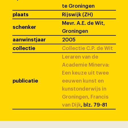
te Groningen
plaats
Rijswijk (ZH)
Mevr. A.E. de Wit,
schenker
Groningen
aanwinstjaar
2005
collectie
Collectie C.P. de Wit
Leraren van de
Academie Minerva:
Een keuze uit twee
publicatie
eeuwen kunst en
kunstonderwijs in
Groningen, Francis
van Dijk
, blz. 79-81