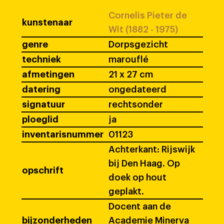
Cornelis Pieter de
kunstenaar
Wit (1882 - 1975)
genre
Dorpsgezicht
techniek
marouflé
afmetingen
21 x 27 cm
datering
ongedateerd
signatuur
rechtsonder
ploeglid
ja
inventarisnummer
01123
Achterkant: Rijswijk
bij Den Haag. Op
opschrift
doek op hout
geplakt.
Docent aan de
bijzonderheden
Academie Minerva