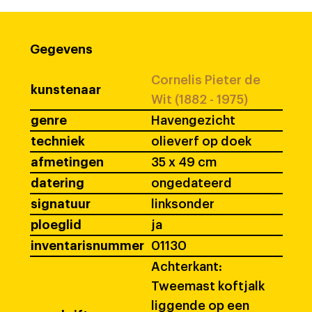
Gegevens
Cornelis Pieter de
kunstenaar
Wit (1882 - 1975)
genre
Havengezicht
techniek
olieverf op doek
afmetingen
35 x 49 cm
datering
ongedateerd
signatuur
linksonder
ploeglid
ja
inventarisnummer
01130
Achterkant:
Tweemast koftjalk
liggende op een