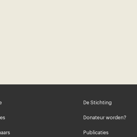
Voet
e
De Stichting
midden
ies
Donateur worden?
aars
Publicaties