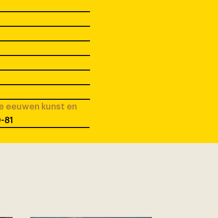
ee eeuwen kunst en
9-81