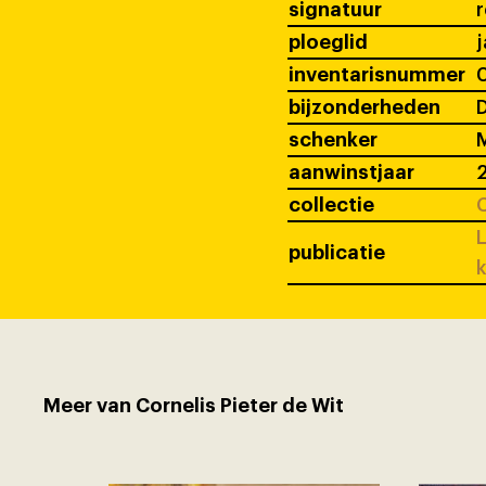
signatuur
ploeglid
j
inventarisnummer
bijzonderheden
D
schenker
M
aanwinstjaar
collectie
C
L
publicatie
k
Meer van Cornelis Pieter de Wit