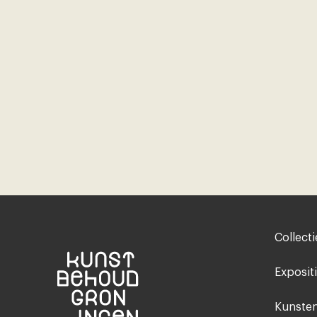
Footer-
Collecti
menu
Exposit
Kunsten