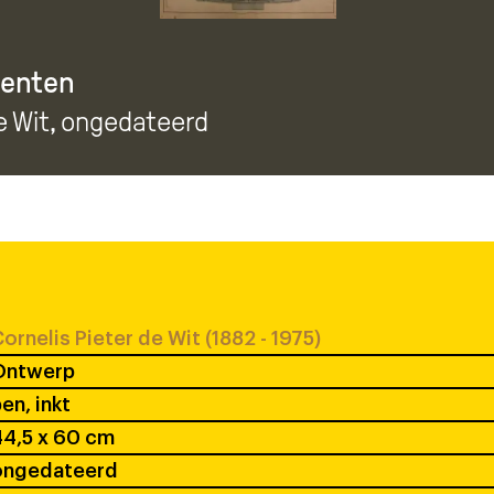
enten
e Wit
, ongedateerd
ornelis Pieter de Wit (1882 - 1975)
Ontwerp
en, inkt
4,5 x 60 cm
ongedateerd