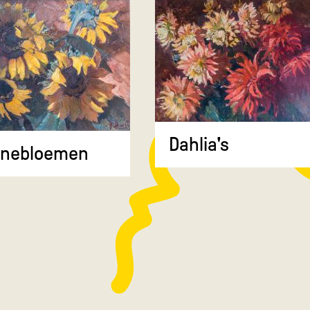
Dahlia's
nnebloemen