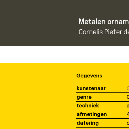
Metalen ornam
Cornelis Pieter d
Gegevens
kunstenaar
C
genre
techniek
p
afmetingen
4
datering