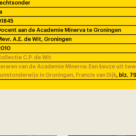
rechtsonder
a
01845
ocent aan de Academie Minerva te Groningen
evr. A.E. de Wit, Groningen
2010
ollectie C.P. de Wit
eraren van de Academie Minerva: Een keuze uit tw
unstonderwijs in Groningen, Francis van Dijk
, blz. 7