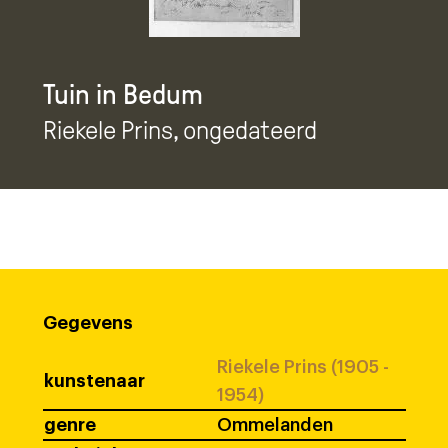
Tuin in Bedum
Riekele Prins
, ongedateerd
Gegevens
Riekele Prins (1905 -
kunstenaar
1954)
genre
Ommelanden