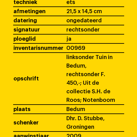
techniek
ets
afmetingen
21,5 x 14,5 cm
datering
ongedateerd
signatuur
rechtsonder
ploeglid
ja
inventarisnummer
00969
linksonder Tuin in
Bedum,
rechtsonder F.
opschrift
450,-; Uit de
collectie S.H. de
Roos; Notenboom
plaats
Bedum
Dhr. D. Stubbe,
schenker
Groningen
aanwinstjaar
2009