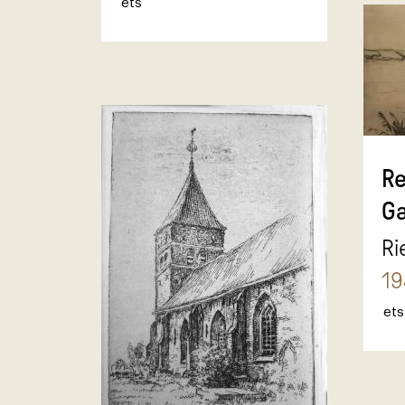
ets
Re
G
Ri
19
ets