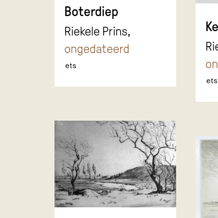
Boterdiep
Ke
Riekele Prins,
Ri
ongedateerd
on
ets
ets