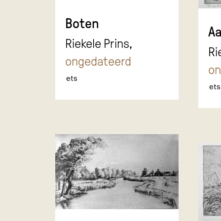
Boten
Aa
Riekele Prins,
Ri
ongedateerd
on
ets
ets