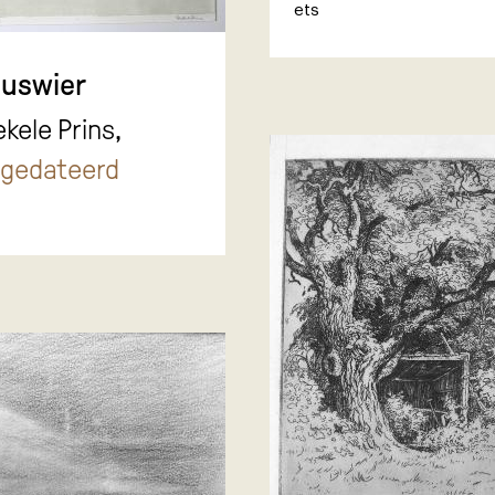
ets
uswier
ekele Prins,
gedateerd