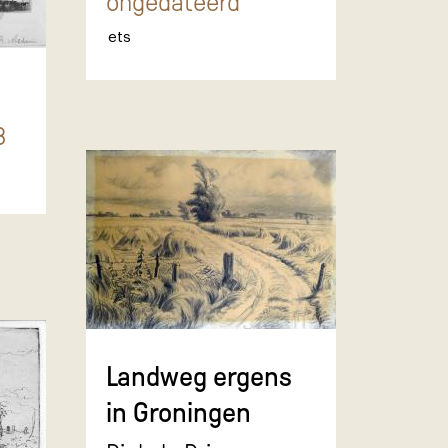
ongedateerd
ets
3
Landweg ergens
in Groningen