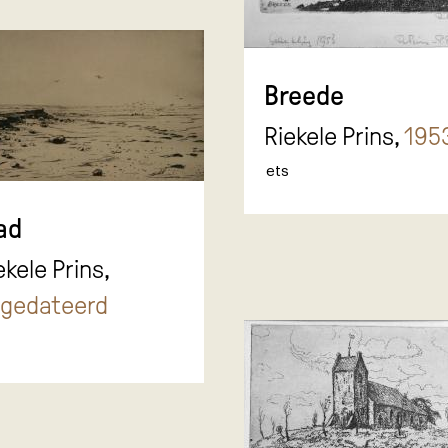
Breede
Riekele Prins,
195
ets
ad
ekele Prins,
gedateerd