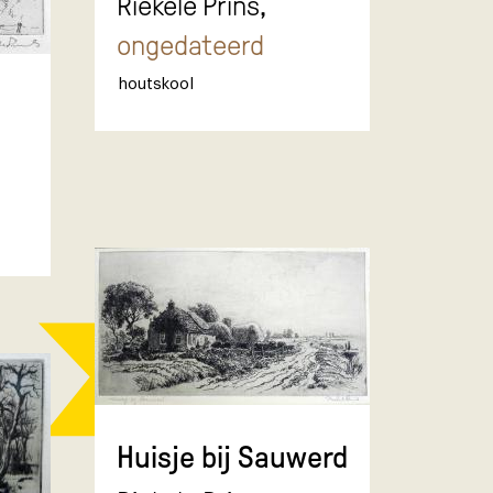
Riekele Prins,
ongedateerd
houtskool
Huisje bij Sauwerd