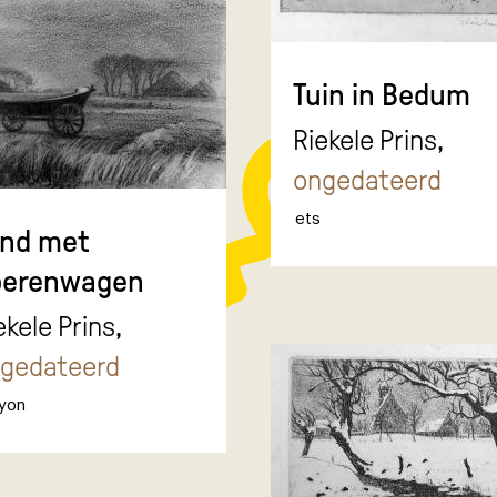
Tuin in Bedum
Riekele Prins,
ongedateerd
ets
and met
oerenwagen
ekele Prins,
gedateerd
yon