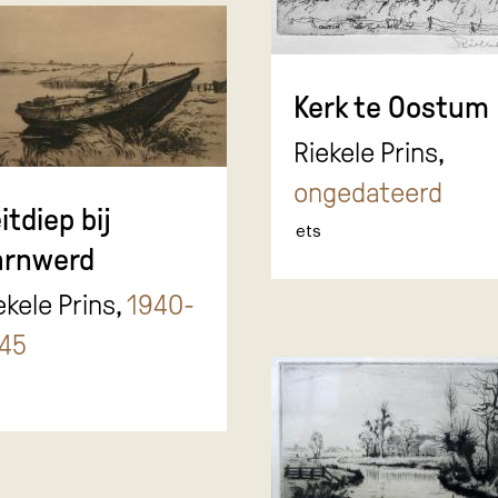
Kerk te Oostum
Riekele Prins,
ongedateerd
itdiep bij
ets
arnwerd
ekele Prins,
1940-
45