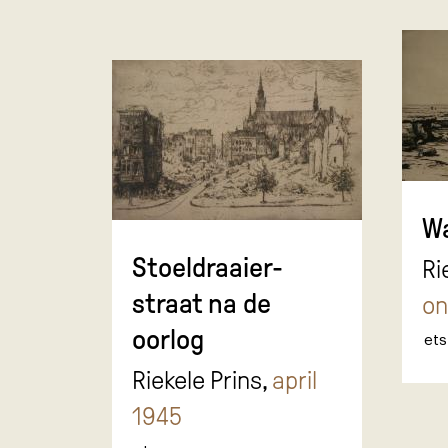
W
Stoeldraaier-
Ri
straat na de
on
oorlog
ets
Riekele Prins,
april
1945