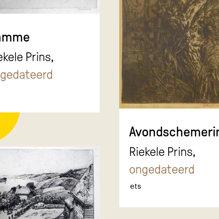
amme
ekele Prins,
gedateerd
Avondschemeri
Riekele Prins,
ongedateerd
ets