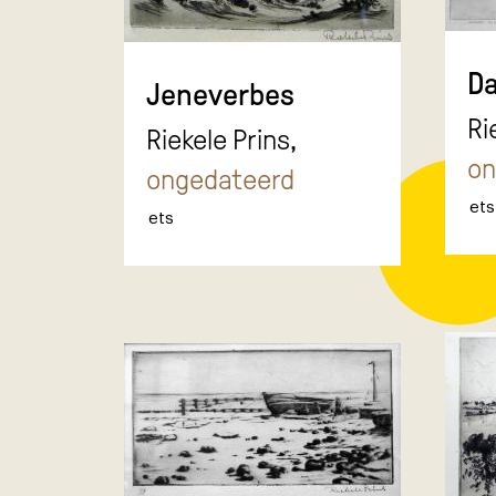
D
Jeneverbes
Ri
Riekele Prins,
on
ongedateerd
ets
ets