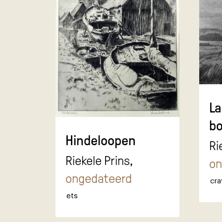
L
b
Hindeloopen
Ri
Riekele Prins,
on
ongedateerd
cra
ets