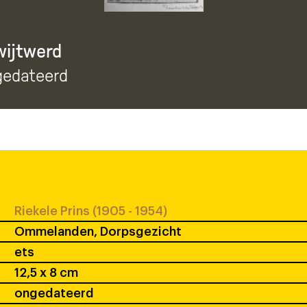
wijtwerd
gedateerd
Riekele Prins (1905 - 1954)
Ommelanden, Dorpsgezicht
ets
12,5 x 8 cm
ongedateerd