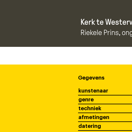
Kerk te Wester
Riekele Prins
, on
Gegevens
kunstenaar
genre
techniek
afmetingen
datering