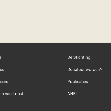
Voet
e
De Stichting
midden
ies
Donateur worden?
aars
Publicaties
n van kunst
ANBI