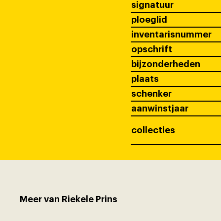
signatuur
ploeglid
inventarisnummer
opschrift
bijzonderheden
plaats
schenker
aanwinstjaar
collecties
Meer van Riekele Prins