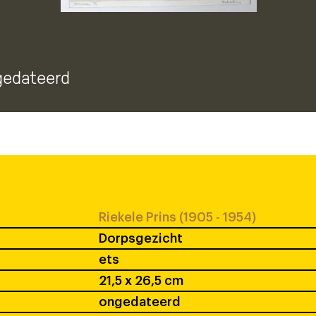
gedateerd
Riekele Prins (1905 - 1954)
Dorpsgezicht
ets
21,5 x 26,5 cm
ongedateerd