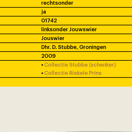
rechtsonder
ja
01742
linksonder Jouwswier
Jouswier
Dhr. D. Stubbe, Groningen
2009
•
Collectie Stubbe (schenker)
•
Collectie Riekele Prins