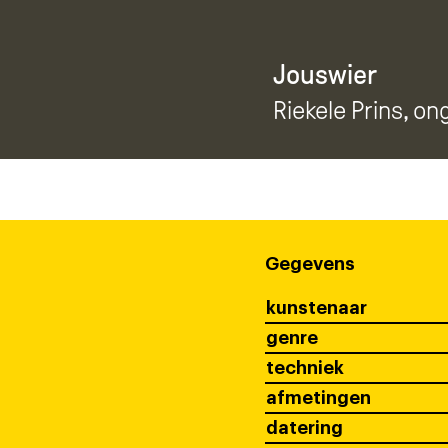
Jouswier
Riekele Prins
, on
Gegevens
kunstenaar
genre
techniek
afmetingen
datering