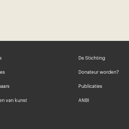
Voet
e
De Stichting
midden
ies
Donateur worden?
aars
Publicaties
n van kunst
ANBI