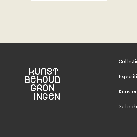
Footer-
Collecti
menu
Exposit
Kunsten
Schenke