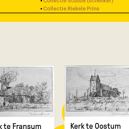
•
Collectie Stubbe (schenker)
•
Collectie Riekele Prins
Kerk te Oostum
k te Fransum