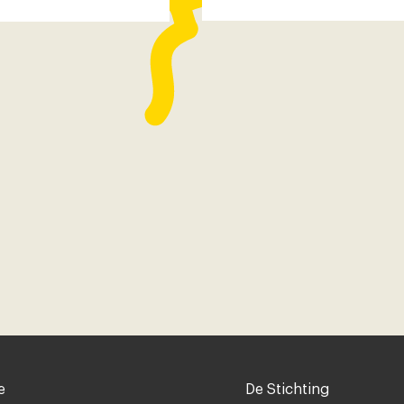
Voet
e
De Stichting