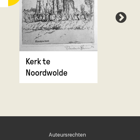
Kerk te
Der Aa
Noordwolde
Voet
Auteursrechten