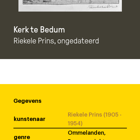
Kerk te Bedum
Riekele Prins
, ongedateerd
Gegevens
Riekele Prins (1905 -
kunstenaar
1954)
Ommelanden,
genre