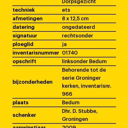
Dorpsgezicht
techniek
ets
afmetingen
8 x 12,5 cm
datering
ongedateerd
signatuur
rechtsonder
ploeglid
ja
inventarisnummer
01740
opschrift
linksonder Bedum
Behorende tot de
serie Groninger
bijzonderheden
kerken, inventarisnr.
966
plaats
Bedum
Dhr. D. Stubbe,
schenker
Groningen
aanwinstjaar
2009