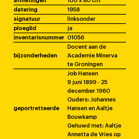
afmetingen
100 x 80 cm
datering
1958
signatuur
linksonder
ploeglid
ja
inventarisnummer
01056
Docent aan de
bijzonderheden
Academie Minerva
te Groningen
Job Hansen
9 juni 1899 - 25
december 1960
Ouders: Johannes
geportretteerde
Hansen en Aaltje
Bouwkamp
Gehuwd met: Aaltje
Annetta de Vries op