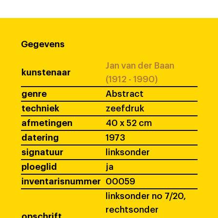
Gegevens
Jan van der Baan
kunstenaar
(1912 - 1990)
genre
Abstract
techniek
zeefdruk
afmetingen
40 x 52 cm
datering
1973
signatuur
linksonder
ploeglid
ja
inventarisnummer
00059
linksonder no 7/20,
rechtsonder
opschrift