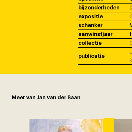
bijzonderheden
D
expositie
G
schenker
M
aanwinstjaar
collectie
C
L
publicatie
k
Meer van Jan van der Baan