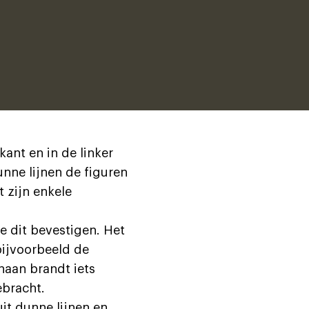
ant en in de linker
unne lijnen de figuren
 zijn enkele
e dit bevestigen. Het
bijvoorbeeld de
naan brandt iets
ebracht.
it dunne lijnen en