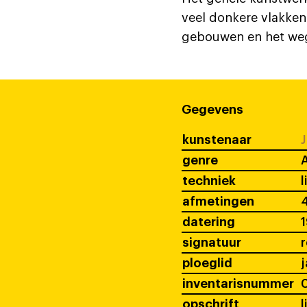
veel donkere vlakken.
gebouwen en het we
Gegevens
kunstenaar
J
genre
A
techniek
l
afmetingen
4
datering
signatuur
ploeglid
j
inventarisnummer
opschrift
l