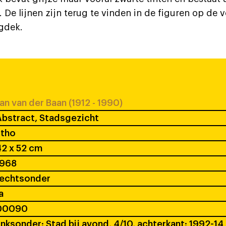
 De lijnen zijn terug te vinden in de figuren op de 
gdek.
an van der Baan (1912 - 1990)
bstract, Stadsgezicht
itho
2 x 52 cm
1968
rechtsonder
a
00090
inksonder: Stad bij avond, 4/10, achterkant: 1992-14