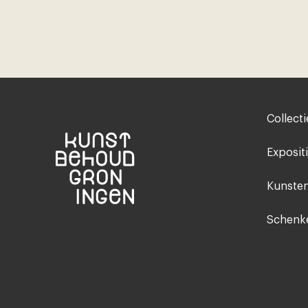
Footer-
Collecti
menu
Exposit
Kunsten
Schenke