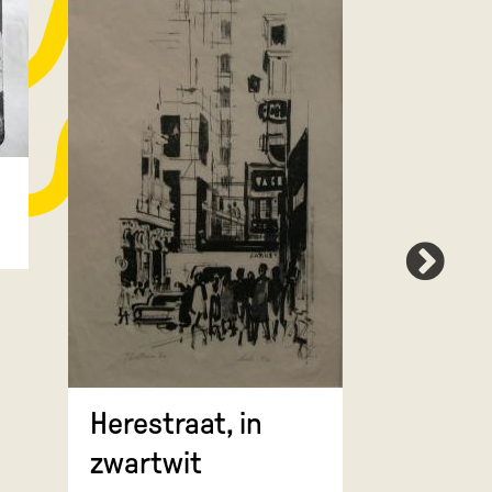
Oorko
Herestraat, in
zwartwit