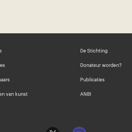
Voet
e
De Stichting
midden
ies
Donateur worden?
aars
Publicaties
n van kunst
ANBI