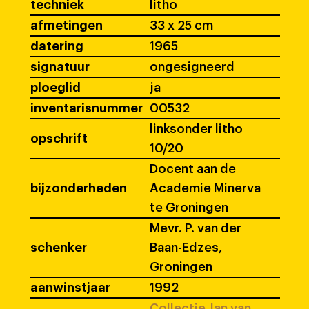
techniek
litho
afmetingen
33 x 25 cm
datering
1965
signatuur
ongesigneerd
ploeglid
ja
inventarisnummer
00532
linksonder litho
opschrift
10/20
Docent aan de
bijzonderheden
Academie Minerva
te Groningen
Mevr. P. van der
schenker
Baan-Edzes,
Groningen
aanwinstjaar
1992
Collectie Jan van