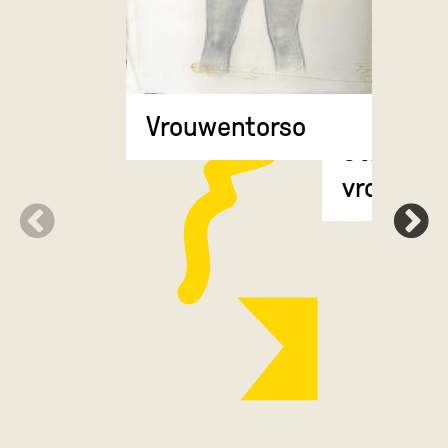
Vrouwentorso
Staande
vrouwenf