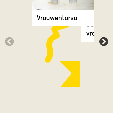
Vrouwentorso
Staande
vrouwenf