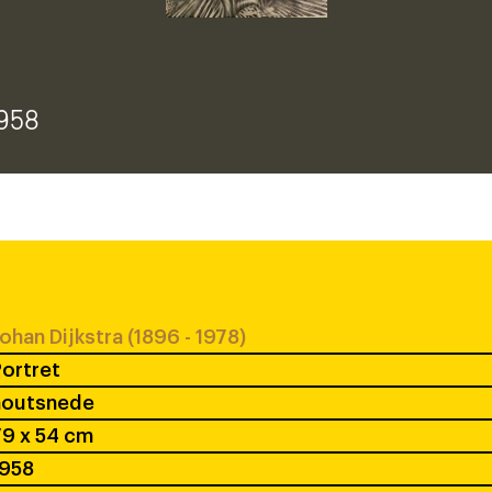
1958
ohan Dijkstra (1896 - 1978)
ortret
houtsnede
9 x 54 cm
1958