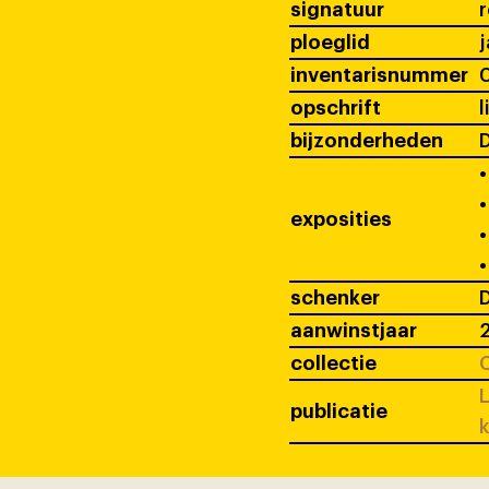
signatuur
ploeglid
j
inventarisnummer
opschrift
l
bijzonderheden
D
•
•
exposities
•
•
schenker
D
aanwinstjaar
collectie
C
L
publicatie
k