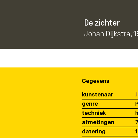
De zichter
Johan Dijkstra
, 
Gegevens
kunstenaar
J
genre
P
techniek
afmetingen
7
datering