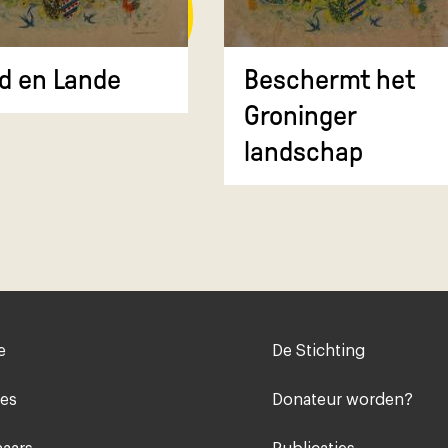
d en Lande
Beschermt het
Groninger
landschap
Voet
e
De Stichting
midden
ies
Donateur worden?