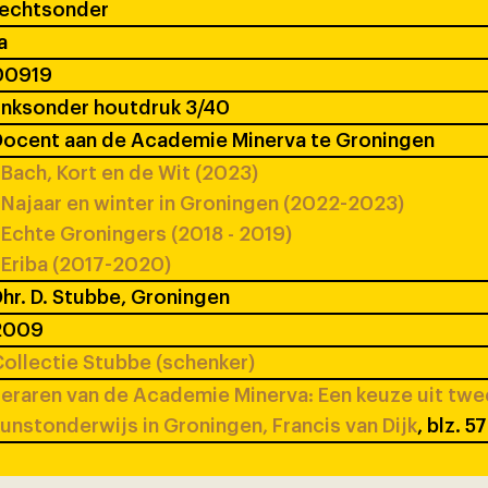
rechtsonder
a
00919
inksonder houtdruk 3/40
ocent aan de Academie Minerva te Groningen
Bach, Kort en de Wit (2023)
Najaar en winter in Groningen (2022-2023)
Echte Groningers (2018 - 2019)
Eriba (2017-2020)
hr. D. Stubbe, Groningen
2009
ollectie Stubbe (schenker)
eraren van de Academie Minerva: Een keuze uit tw
unstonderwijs in Groningen, Francis van Dijk
, blz. 5