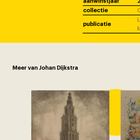
aanwinstjaar
collectie
C
L
publicatie
k
Meer van Johan Dijkstra