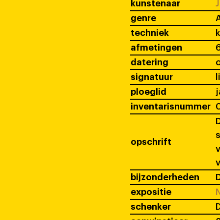
kunstenaar
J
genre
A
techniek
k
afmetingen
6
datering
signatuur
l
ploeglid
j
inventarisnummer
D
s
opschrift
v
bijzonderheden
D
expositie
N
schenker
D