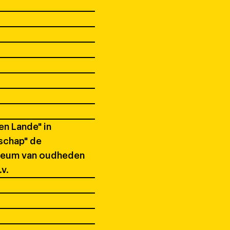
en Lande" in
schap" de
useum van oudheden
v.