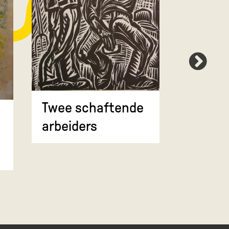
Zuider
Twee schaftende
arbeiders