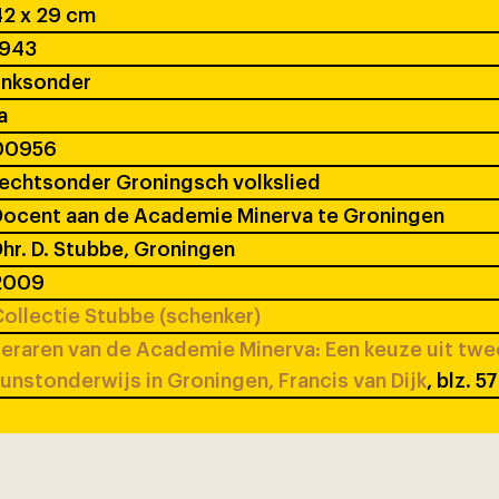
2 x 29 cm
1943
inksonder
a
00956
echtsonder Groningsch volkslied
ocent aan de Academie Minerva te Groningen
hr. D. Stubbe, Groningen
2009
ollectie Stubbe (schenker)
eraren van de Academie Minerva: Een keuze uit tw
unstonderwijs in Groningen, Francis van Dijk
, blz. 5