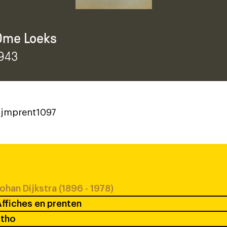
Ome Loeks
1943
rijmprent1097
ohan Dijkstra (1896 - 1978)
ffiches en prenten
itho