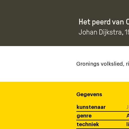
Het peerd van 
Johan Dijkstra
, 
Gronings volkslied, 
Gegevens
kunstenaar
J
genre
A
techniek
l