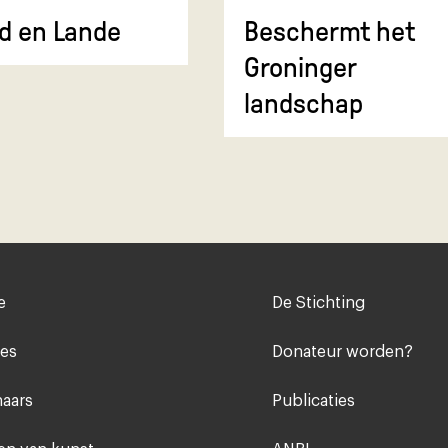
d en Lande
Beschermt het
Groninger
landschap
Voet
e
De Stichting
midden
ies
Donateur worden?
aars
Publicaties