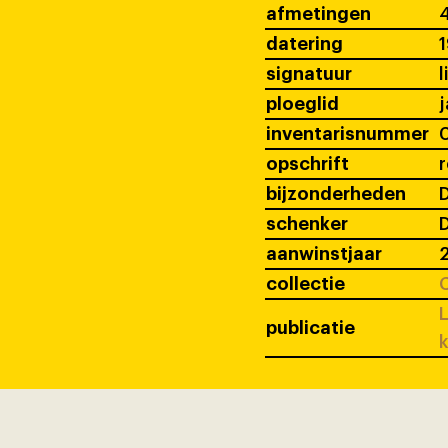
afmetingen
4
datering
signatuur
l
ploeglid
j
inventarisnummer
opschrift
r
bijzonderheden
D
schenker
D
aanwinstjaar
collectie
C
L
publicatie
k