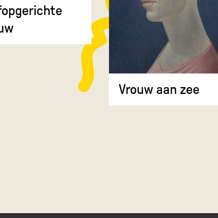
fopgerichte
uw
Vrouw aan zee