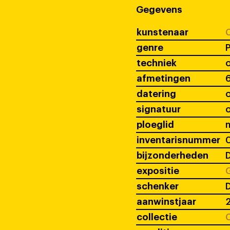
Gegevens
kunstenaar
C
genre
P
techniek
o
afmetingen
6
datering
signatuur
ploeglid
inventarisnummer
bijzonderheden
D
expositie
G
schenker
D
aanwinstjaar
collectie
C