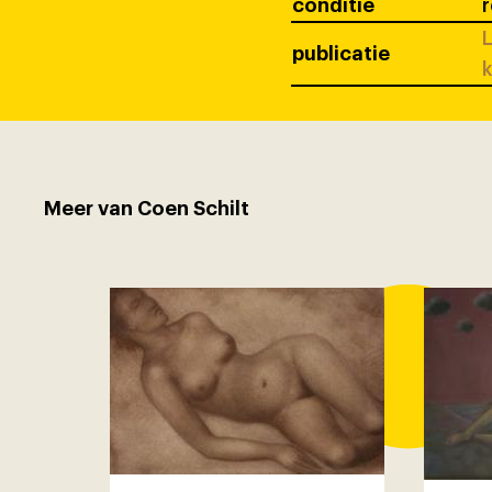
conditie
r
L
publicatie
k
Meer van Coen Schilt