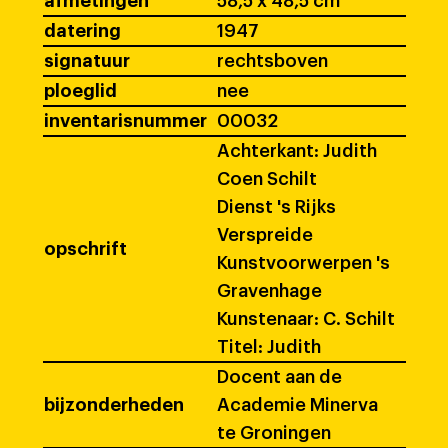
afmetingen
58,5 x 48,5 cm
datering
1947
signatuur
rechtsboven
ploeglid
nee
inventarisnummer
00032
Achterkant: Judith
Coen Schilt
Dienst 's Rijks
Verspreide
opschrift
Kunstvoorwerpen 's
Gravenhage
Kunstenaar: C. Schilt
Titel: Judith
Docent aan de
bijzonderheden
Academie Minerva
te Groningen