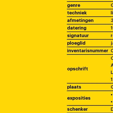
genre
G
techniek
l
afmetingen
3
datering
signatuur
ploeglid
j
inventarisnummer
O
A
opschrift
L
1
plaats
•
exposities
•
schenker
D