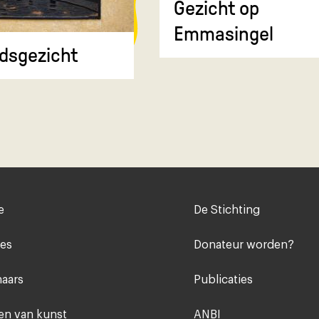
Gezicht op
Emmasingel
dsgezicht
Voet
e
De Stichting
midden
ies
Donateur worden?
aars
Publicaties
n van kunst
ANBI