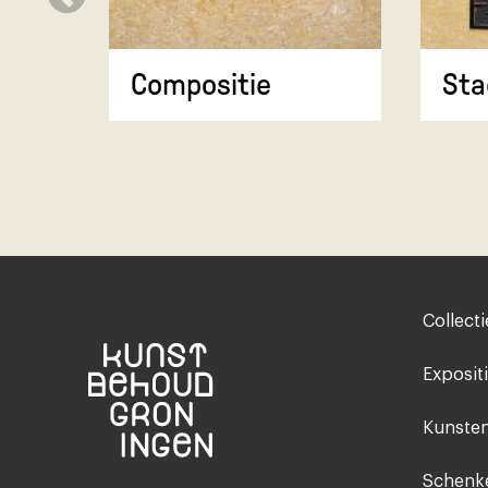
Compositie
Sta
Footer-
Collecti
menu
Exposit
Kunsten
Schenke