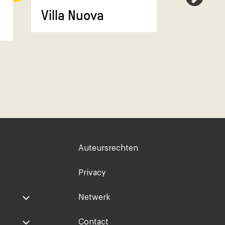
Villa Nuova
Compos
Voet
Auteursrechten
rechts
Privacy
Netwerk
Contact