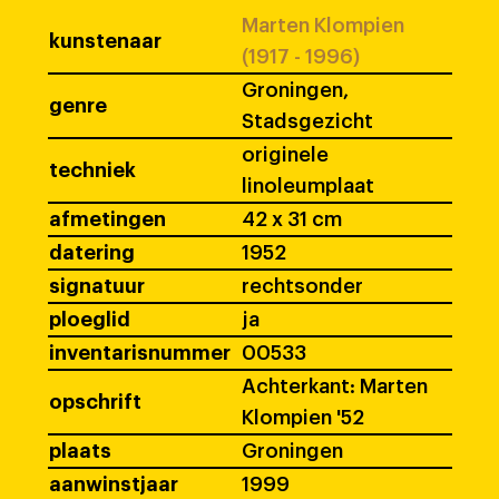
Marten Klompien
kunstenaar
(1917 - 1996)
Groningen,
genre
Stadsgezicht
originele
techniek
linoleumplaat
afmetingen
42 x 31 cm
datering
1952
signatuur
rechtsonder
ploeglid
ja
inventarisnummer
00533
Achterkant: Marten
opschrift
Klompien '52
plaats
Groningen
aanwinstjaar
1999