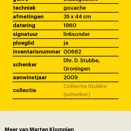
techniek
gouache
afmetingen
35 x 44 cm
datering
1960
signatuur
linksonder
ploeglid
ja
inventarisnummer
00662
Dhr. D. Stubbe,
schenker
Groningen
aanwinstjaar
2009
Collectie Stubbe
collectie
(schenker)
Meer van Marten Klompien