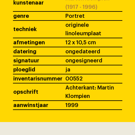
kunstenaar
(1917 - 1996)
genre
Portret
originele
techniek
linoleumplaat
afmetingen
12 x 10,5 cm
datering
ongedateerd
signatuur
ongesigneerd
ploeglid
ja
inventarisnummer
00552
Achterkant: Martin
opschrift
Klompien
aanwinstjaar
1999