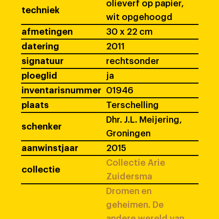
olieverf op papier,
techniek
wit opgehoogd
afmetingen
30 x 22 cm
datering
2011
signatuur
rechtsonder
ploeglid
ja
inventarisnummer
01946
plaats
Terschelling
Dhr. J.L. Meijering,
schenker
Groningen
aanwinstjaar
2015
Collectie Arie
collectie
Zuidersma
Dromen en
geheimen. De
andere wereld van