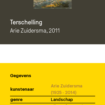
Terschelling
Arie Zuidersma
, 2011
Gegevens
Arie Zuidersma
kunstenaar
(1925 - 2014)
genre
Landschap