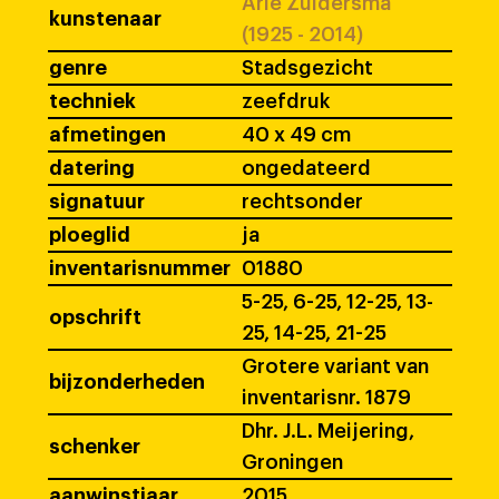
Arie Zuidersma
kunstenaar
(1925 - 2014)
genre
Stadsgezicht
techniek
zeefdruk
afmetingen
40 x 49 cm
datering
ongedateerd
signatuur
rechtsonder
ploeglid
ja
inventarisnummer
01880
5-25, 6-25, 12-25, 13-
opschrift
25, 14-25, 21-25
Grotere variant van
bijzonderheden
inventarisnr. 1879
Dhr. J.L. Meijering,
schenker
Groningen
aanwinstjaar
2015