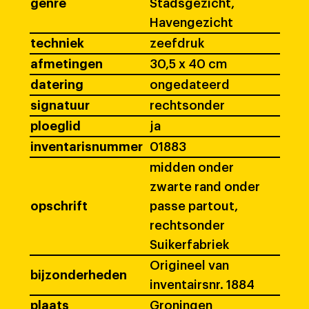
genre
Stadsgezicht,
Havengezicht
techniek
zeefdruk
afmetingen
30,5 x 40 cm
datering
ongedateerd
signatuur
rechtsonder
ploeglid
ja
inventarisnummer
01883
midden onder
zwarte rand onder
opschrift
passe partout,
rechtsonder
Suikerfabriek
Origineel van
bijzonderheden
inventairsnr. 1884
plaats
Groningen