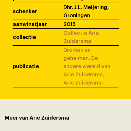
Dhr. J.L. Meijering,
schenker
Groningen
aanwinstjaar
2015
Collectie Arie
collectie
Zuidersma
Dromen en
geheimen. De
publicatie
andere wereld van
Arie Zuidersma,
Arie Zuidersma
Meer van Arie Zuidersma